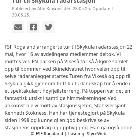
Tur til Skykula radarstasjon
Publisert av Atle Kjosnes den 28.05.25. Oppdatert
30.05.25.
FSF Rogaland arrangerte tur til Skykula radarstasjon 22
mai, hvor 16 av avdelingens medlemmer deltok. Vi
møttes ved FN-parken på Vikeså for så å kjøre samlet
opp til bommen ved Skineldvatnet hvor veien opp til
selve radaranlegget starter. Turen fra Vikeså og opp til
Skykula gikk gjennom flott kulturlandskap for å ende i
et spektakulært høyfjellsterreng. På toppen var det en
fantastisk utsikt i samtlige himmelretninger. Ved
ankomst ble vi møtt av stasjonssjefen, Stabssersjant
Kenneth Stokness. Han har tjenestegjort på Skykula
siden 1998 og kunne gi en god beskrivelse av
stasjonens oppdrag og oppbygging. Han ga også gode
© FSF Rogaland | Løsning:
StyreWeb
og utfyllende svar på alle spørsmål fra våre